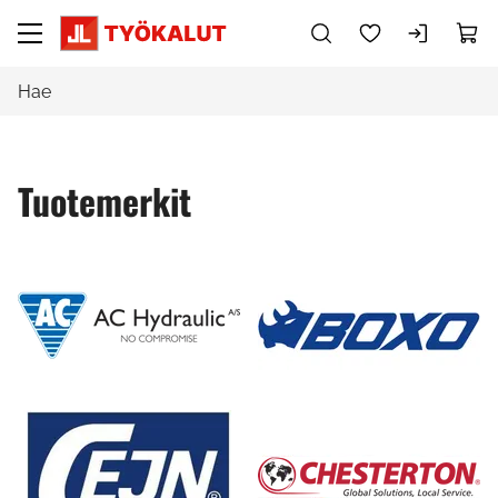
Siirry pääsisältöön
Tuotemerkit