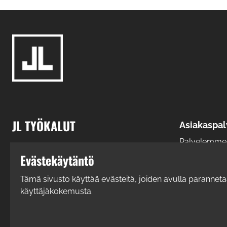
JL TYÖKALUT
Asiakaspal
Palvelemme: 
16.00
Evästekäytäntö
Kuurnankatu 29, 80130 Joensuu
010 396 920
Y-tunnus: 0357197-6
Tämä sivusto käyttää evästeitä, joiden avulla parannet
käyttäjäkokemusta.
info@jltyokalu