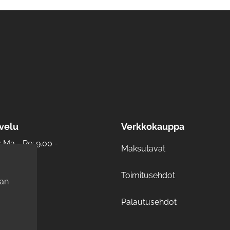
velu
Verkkokauppa
Ma - Pe: 9.00 -
Maksutavat
Toimitusehdot
0
aan
Palautusehdot
t.fi