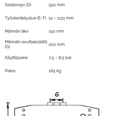
Sisäleveys (D)
550 mm
Työskentelyalue (E-F)
51 – 1131 mm
Männän liike
150 mm
Männän sivuttaissäätö
200 mm
(G)
Käyttöpaine
7,5 – 8,5 bar
Paino
165 kg