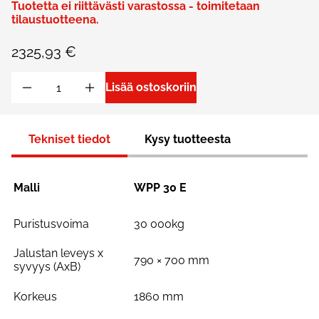
Tuotetta ei riittävästi varastossa - toimitetaan
tilaustuotteena.
2325,93 €
Lisää ostoskoriin
Tekniset tiedot
Kysy tuotteesta
Malli
WPP 30 E
Puristusvoima
30 000kg
Jalustan leveys x
790 × 700 mm
syvyys (AxB)
Korkeus
1860 mm