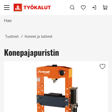
Siirry pääsisältöön
Tuotteet
Koneet ja laitteet
Konepajapuristin
Ohita kuvat