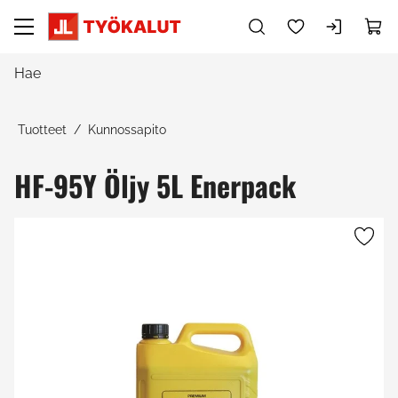
Siirry pääsisältöön
Tuotteet
Kunnossapito
HF-95Y Öljy 5L Enerpack
Ohita kuvat