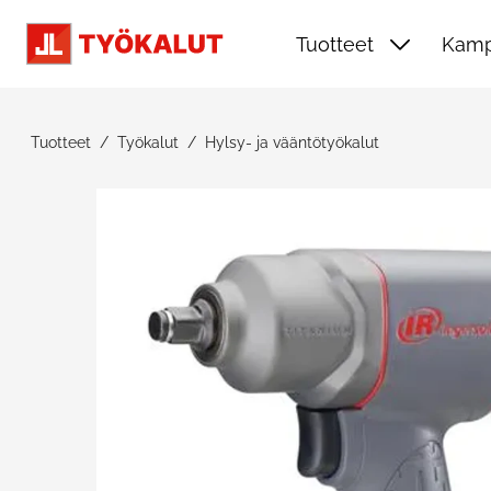
Siirry pääsisältöön
Tuotteet
Kamp
Tuotteet
Työkalut
Hylsy- ja vääntötyökalut
Ohita kuvat