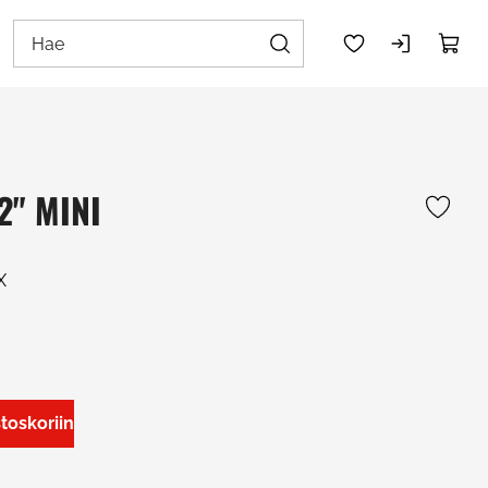
2" MINI
X
stoskoriin