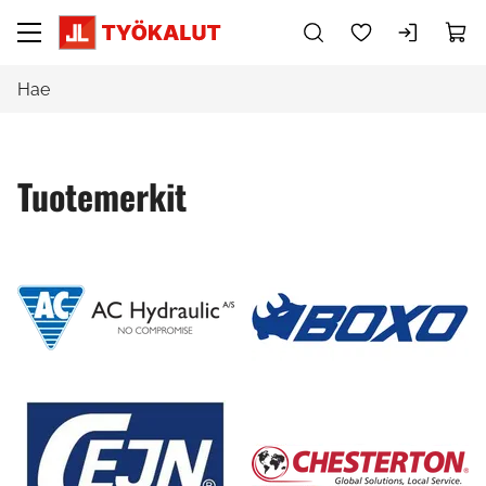
Siirry pääsisältöön
Tuotemerkit