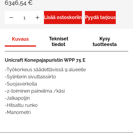
6346,54 €
Lisää ostoskoriin
Pyydä tarjous
Tekniset
Kysy
Kuvaus
tiedot
tuotteesta
Unicraft Konepajapuristin WPP 75 E
-Työkorkeus säädettävissä 9 alueelle
-Sylinterin sivuttaissiirto
-Suojaverkolla
-2-toiminen paineilma /käsi
-Jalkapoljin
-Hitsattu runko
-Manometri