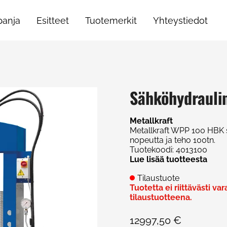
anja
Esitteet
Tuotemerkit
Yhteystiedot
Sähköhydrauli
Metallkraft
Metallkraft WPP 100 HBK 
nopeutta ja teho 100tn.
Tuotekoodi
:
4013100
Lue lisää tuotteesta
Tilaustuote
Tuotetta ei riittävästi va
tilaustuotteena.
12997,50 €