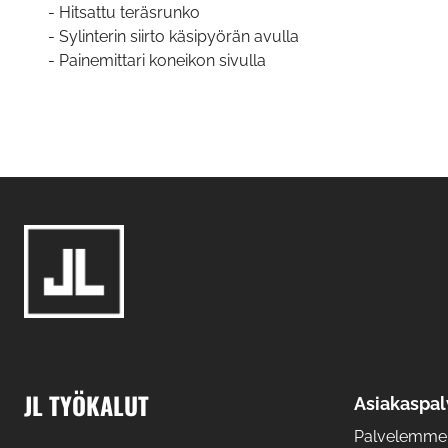
- Hitsattu teräsrunko
- Sylinterin siirto käsipyörän avulla
- Painemittari koneikon sivulla
JL TYÖKALUT
Asiakaspal
Palvelemme: 