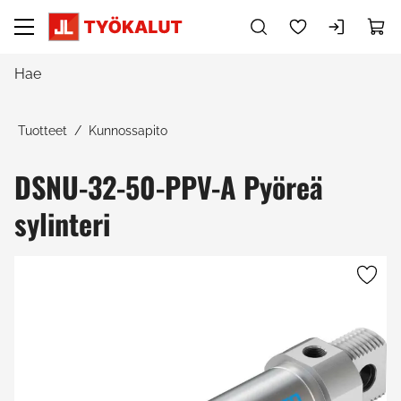
Siirry pääsisältöön
Tuotteet
Kunnossapito
DSNU-32-50-PPV-A Pyöreä
sylinteri
Ohita kuvat