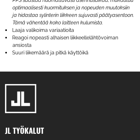
PPS säästää huomattavasti asennusaikaa, mukautuu
optimaalisesti kuormituksen ja nopeuden muutoksiin
ja hidastaa sylinterin liikkeen sujuvasti päätyasentoon.
Tämä vähentää koko laitteen kulumista.
Laaja valikoima variaatioita
Reagoi nopeasti alhaisen liikkeellelähtövoiman
ansiosta
Suuri liikemäärä ja pitkä käyttöikä
JL TYÖKALUT