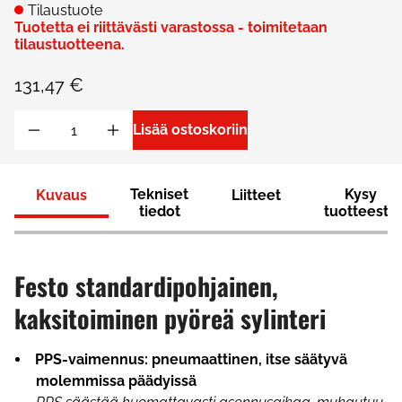
Tilaustuote
Tuotetta ei riittävästi varastossa - toimitetaan
tilaustuotteena.
131,47 €
Lisää ostoskoriin
Tekniset
Kysy
Kuvaus
Liitteet
tiedot
tuotteesta
Festo standardipohjainen,
kaksitoiminen pyöreä sylinteri
PPS-vaimennus: pneumaattinen, itse säätyvä
molemmissa päädyissä