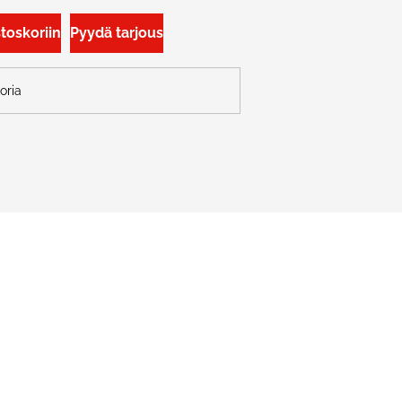
stoskoriin
Pyydä tarjous
oria