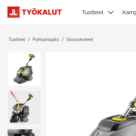
Siirry pääsisältöön
Tuotteet
Kamp
Tuotteet
Puhtaanapito
Siivouskoneet
Ohita kuvat