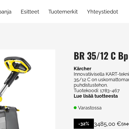
anja
Esitteet
Tuotemerkit
Yhteystiedot
BR 35/12 C Bp
Kärcher
Innovatiivisella KART-tek
35/12 C on uskomattoman ke
puhdistustehon.
Tuotekoodi
:
1783-467
Lue lisää tuotteesta
Varastossa
3485,00 €
-32%
514