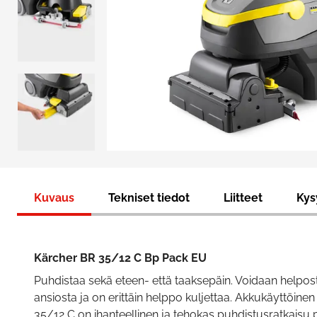
Kuvaus
Tekniset tiedot
Liitteet
Kys
Kärcher BR 35/12 C Bp Pack EU
Puhdistaa sekä eteen- että taaksepäin. Voidaan helposti
ansiosta ja on erittäin helppo kuljettaa. Akkukäyttöin
35/12 C on ihanteellinen ja tehokas puhdistusratkaisu pi