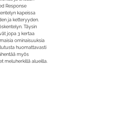
nced Response
entelyn kapeissa
en ja ketteryyden.
öskentelyn. Täysin
vät jopa 3 kertaa
maisia ​​ominaisuuksia
ulutusta huomattavasti
 vähentää myös
t meluherkillä alueilla.