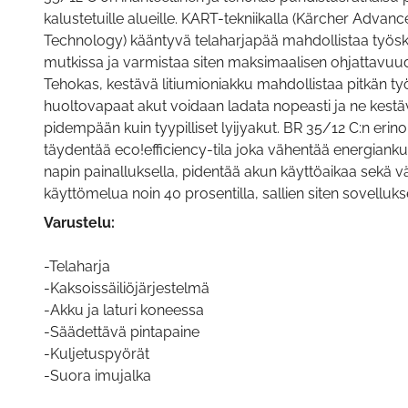
kalustetuille alueille. KART-tekniikalla (Kärcher Adva
Technology) kääntyvä telaharjapää mahdollistaa työsk
mutkissa ja varmistaa siten maksimaalisen ohjattavuud
Tehokas, kestävä litiumioniakku mahdollistaa pitkän ty
huoltovapaat akut voidaan ladata nopeasti ja ne kestä
pidempään kuin tyypilliset lyijyakut. BR 35/12 C:n erino
täydentää eco!efficiency-tila joka vähentää energiank
napin painalluksella, pidentää akun käyttöaikaa sekä
käyttömelua noin 40 prosentilla, sallien siten sovellukse
Varustelu:
-Telaharja
-Kaksoissäiliöjärjestelmä
-Akku ja laturi koneessa
-Säädettävä pintapaine
-Kuljetuspyörät
-Suora imujalka