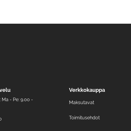
velu
Verkkokauppa
Ma - Pe: 9.00 -
Maksutavat
Toimitusehdot
0