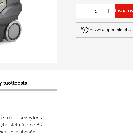
Lisää o
Verkkokaupan hintahist
y tuotteesta
 siirrellä keveytensä
en yhdistelmäkone BR
enille ja tiheään