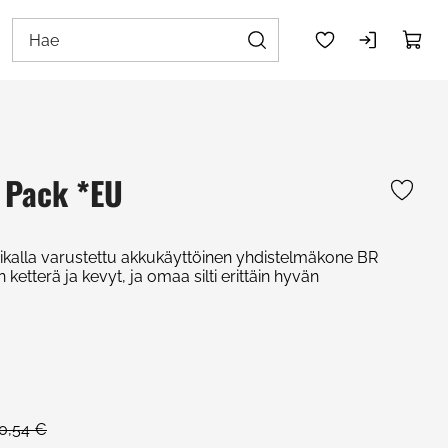
 Pack *EU
niikalla varustettu akkukäyttöinen yhdistelmäkone BR
tterä ja kevyt, ja omaa silti erittäin hyvän
0,54 €