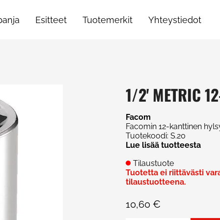
anja
Esitteet
Tuotemerkit
Yhteystiedot
1/2' METRIC 1
Facom
Facomin 12-kanttinen hyl
Tuotekoodi
:
S.20
Lue lisää tuotteesta
Tilaustuote
Tuotetta ei riittävästi va
tilaustuotteena.
10,60 €