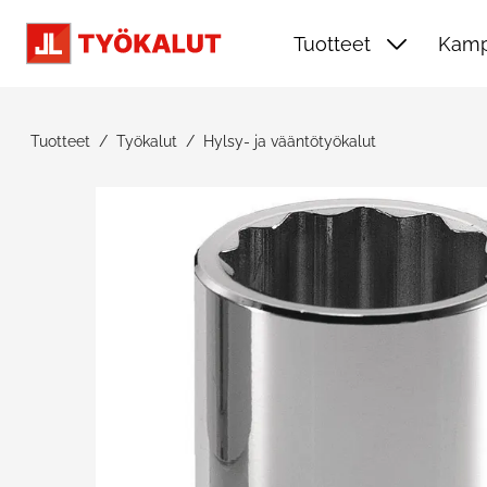
Siirry pääsisältöön
Tuotteet
Kamp
Tuotteet
Työkalut
Hylsy- ja vääntötyökalut
Ohita kuvat