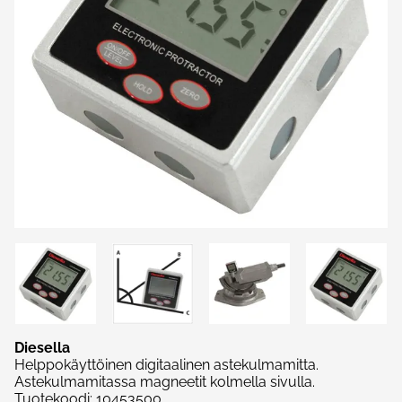
Diesella
Helppokäyttöinen digitaalinen astekulmamitta.
Astekulmamitassa magneetit kolmella sivulla.
Tuotekoodi
:
10453500