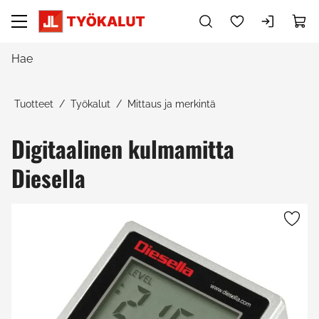
Siirry pääsisältöön
Tuotteet
Työkalut
Mittaus ja merkintä
Digitaalinen kulmamitta
Diesella
Ohita kuvat