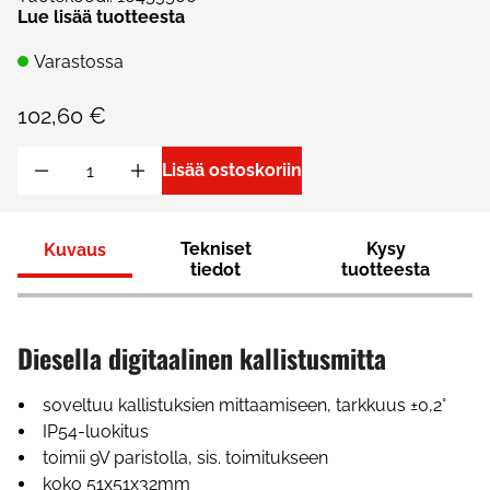
Lue lisää tuotteesta
Varastossa
102,60 €
Lisää ostoskoriin
Tekniset
Kysy
Kuvaus
tiedot
tuotteesta
Diesella digitaalinen kallistusmitta
soveltuu kallistuksien mittaamiseen, tarkkuus ±0,2°
IP54-luokitus
toimii 9V paristolla, sis. toimitukseen
koko 51x51x32mm