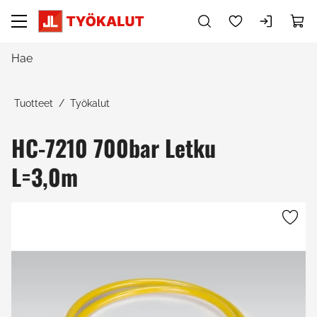
Siirry pääsisältöön
Tuotteet
Työkalut
HC-7210 700bar Letku
L=3,0m
Ohita kuvat