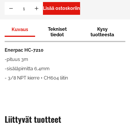
Lisää ostoskoriin
Tekniset
Kysy
Kuvaus
tiedot
tuotteesta
Enerpac HC-7210
-pituus 3m
-sisäläpimitta 6,4mm
- 3/8 NPT kierre + CH604 liitin
Liittyvät tuotteet