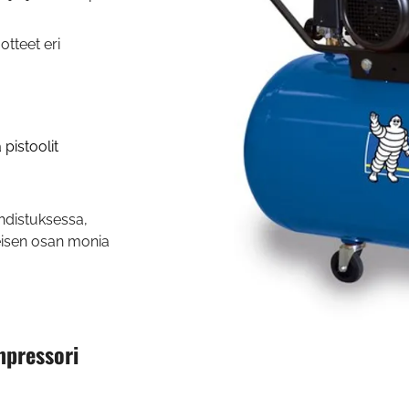
otteet eri
pistoolit
uhdistuksessa,
keisen osan monia
mpressori