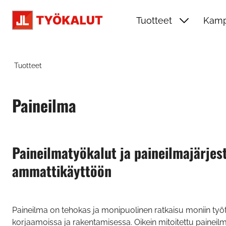
Siirry pääsisältöön
Tuotteet
Kamp
Tuotteet
Paineilma
Paineilmatyökalut ja paineilmajärjes
ammattikäyttöön
Paineilma on tehokas ja monipuolinen ratkaisu moniin työt
korjaamoissa ja rakentamisessa. Oikein mitoitettu paineil