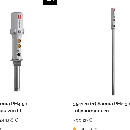
amoa PM4 5:1
354120 (rr) Samoa PM2 3:
pu 200 l t
-öljypumppu 20
249,98 €
700,29 €
a
Tilaustuote