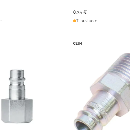
8,35 €
e
Tilaustuote
CEJN