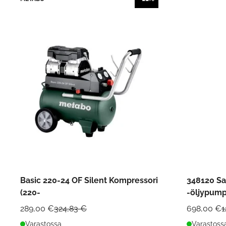
Basic 220-24 OF Silent Kompressori
348120 S
(220-
-öljypump
289,00 €
324,83 €
698,00 €
1
Varastossa
Varastoss