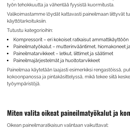
työn tehokkuutta ja vähentää fyysistä kuormitusta.
Valikoimastamme löydät kattavasti paineilmaan liittyvät tu
käyttötarkoituksiin.
Tutustu kategorioihin:
Kompressorit – eri kokoiset ratkaisut ammattikäyttöön
Paineilmatyökalut – mutterinvääntimet, hiomakoneet ja 
Paineilmatarvikkeet – letkut, liittimet ja säätimet
Paineilmajärjestelmät ja huoltotarvikkeet
Paineilmaa käytetään laajasti esimerkiksi rengastöissä, p
kokoonpanossa ja pintakäsittelyssä, mikä tekee siitä kes
työympäristöjä.
Miten valita oikeat paineilmatyökalut ja ko
Oikean paineilmaratkaisun valintaan vaikuttavat: