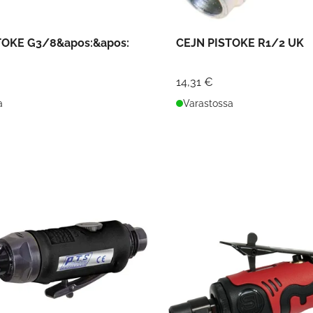
TOKE G3/8&apos:&apos:
CEJN PISTOKE R1/2 UK
14,31 €
a
Varastossa