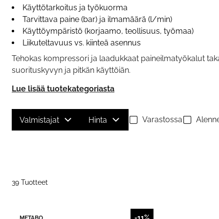
Käyttötarkoitus ja työkuorma
Tarvittava paine (bar) ja ilmamäärä (l/min)
Käyttöympäristö (korjaamo, teollisuus, työmaa)
Liikuteltavuus vs. kiinteä asennus
Tehokas kompressori ja laadukkaat paineilmatyökalut tak
suorituskyvyn ja pitkän käyttöiän.
Lue lisää tuotekategoriasta
Varastossa
Alenne
Valmistajat
Hinta
39 Tuotteet
-11%
METABO