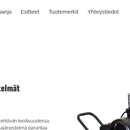
anja
Esitteet
Tuotemerkit
Yhteystiedot
telmät
ehtäviin teollisuudessa,
majärjestelmä parantaa