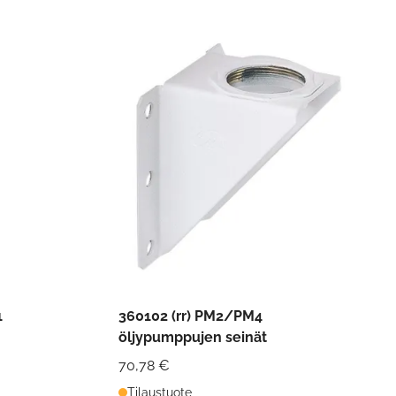
1
360102 (rr) PM2/PM4
öljypumppujen seinät
70,78 €
Tilaustuote