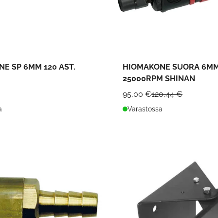
E SP 6MM 120 AST.
HIOMAKONE SUORA 6M
25000RPM SHINAN
95,00 €
120,44 €
a
Varastossa