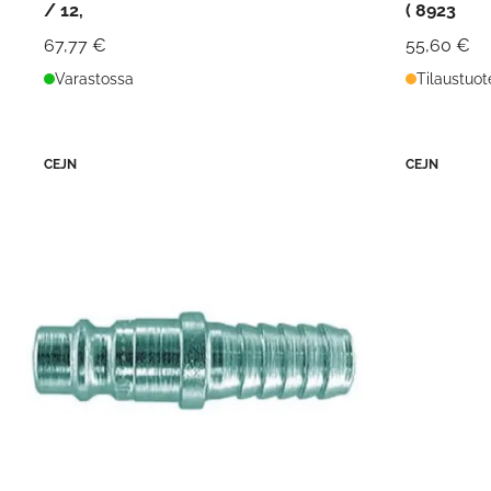
/ 12,
( 8923
67,77 €
55,60 €
Varastossa
Tilaustuot
CEJN
CEJN