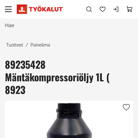
Siirry pääsisältöön
Tuotteet
Paineilma
89235428
Mäntäkompressoriöljy 1L (
8923
Ohita kuvat