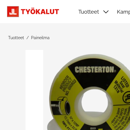
Siirry pääsisältöön
Tuotteet
Kamp
Tuotteet
Paineilma
Ohita kuvat