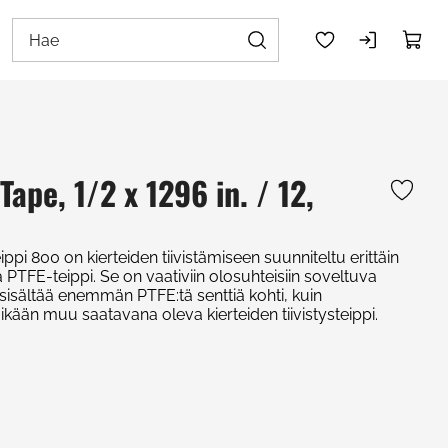
ape, 1/2 x 1296 in. / 12,
i 800 on kierteiden tiivistämiseen suunniteltu erittäin
PTFE-teippi. Se on vaativiin olosuhteisiin soveltuva
sisältää enemmän PTFE:tä senttiä kohti, kuin
ikään muu saatavana oleva kierteiden tiivistysteippi.