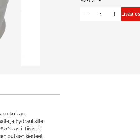
Lisää o
ana kuivana
alle ja hydraulisille
260 °C asti. Tiivistää
en putkien kierteet.