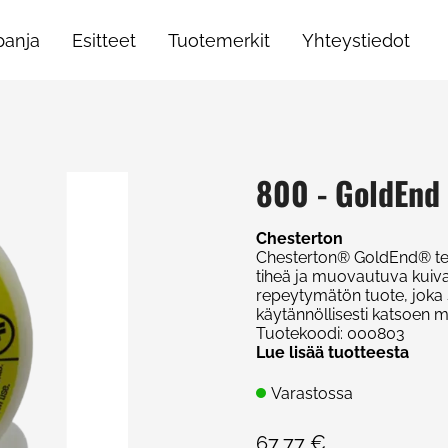
anja
Esitteet
Tuotemerkit
Yhteystiedot
800 - GoldEnd T
Chesterton
Chesterton® GoldEnd® teipp
tiheä ja muovautuva kuiva 
repeytymätön tuote, joka 
käytännöllisesti katsoen m
Tuotekoodi
:
000803
Lue lisää tuotteesta
Varastossa
67,77 €