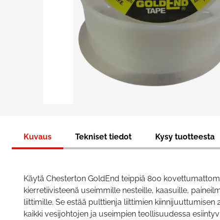
Kuvaus
Tekniset tiedot
Kysy tuotteesta
Käytä Chesterton GoldEnd teippiä 800 kovettumattom
kierretiivisteenä useimmille nesteille, kaasuille, paineilm
liittimille. Se estää pulttienja liittimien kiinnijuuttumisen 
kaikki vesijohtojen ja useimpien teollisuudessa esiintyvi