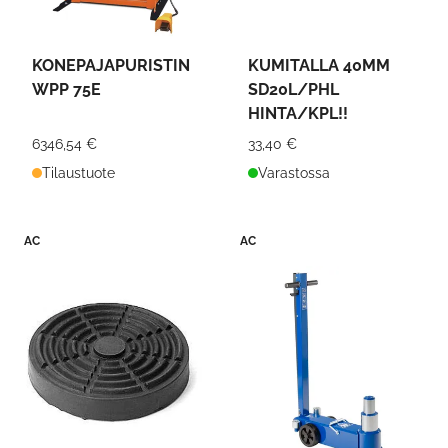
KONEPAJAPURISTIN
KUMITALLA 40MM
WPP 75E
SD20L/PHL
HINTA/KPL!!
6346,54 €
33,40 €
Tilaustuote
Varastossa
AC
AC