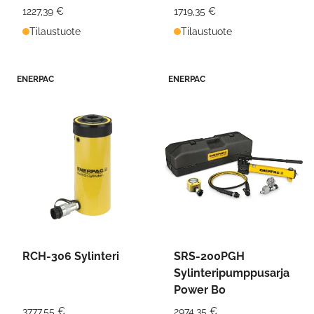
1227,39 €
1719,35 €
Tilaustuote
Tilaustuote
ENERPAC
ENERPAC
RCH-306 Sylinteri
SRS-200PGH
Sylinteripumppusarja
Power Bo
3777,55 €
2974,35 €