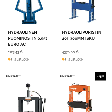
HYDRAULINEN
HYDRAULIPURISTIN
PUOMINOSTIN 0,55t
40T 300MM ISKU
EURO AC
1123,43 €
4370,00 €
Tilaustuote
Tilaustuote
UNICRAFT
UNICRAFT
-15%