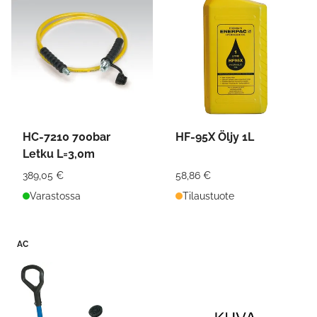
HC-7210 700bar
HF-95X Öljy 1L
Letku L=3,0m
389,05 €
58,86 €
Varastossa
Tilaustuote
AC